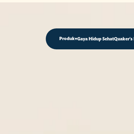
Produk
▾
Gaya Hidup Sehat
Quaker's 