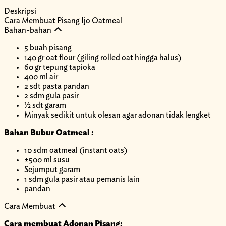
Deskripsi
Cara Membuat Pisang Ijo Oatmeal
Bahan-bahan
5 buah pisang
140 gr oat flour (giling rolled oat hingga halus)
60 gr tepung tapioka
400 ml air
2 sdt pasta pandan
2 sdm gula pasir
½ sdt garam
Minyak sedikit untuk olesan agar adonan tidak lengket
Bahan Bubur Oatmeal :
10 sdm oatmeal (instant oats)
±500 ml susu
Sejumput garam
1 sdm gula pasir atau pemanis lain
pandan
Cara Membuat
Cara membuat Adonan Pisang: