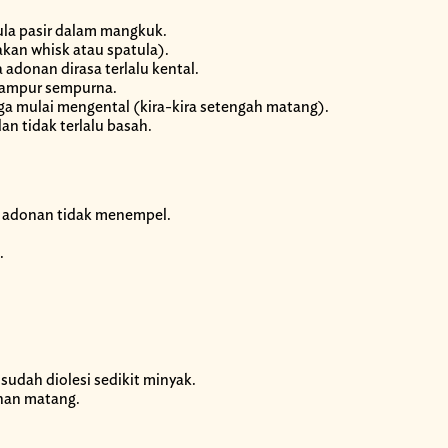
ula pasir dalam mangkuk.
akan whisk atau spatula).
 adonan dirasa terlalu kental.
rcampur sempurna.
gga mulai mengental (kira-kira setengah matang).
n tidak terlalu basah.
r adonan tidak menempel.
.
sudah diolesi sedikit minyak.
nan matang.