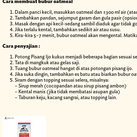
Cara membuat bubur oatmeal
Dalam panci kecil, masukkan oatmeal dan ±300 ml air (ata
Tambahkan pandan, sejumput garam dan gula pasir (opsiona
Masak dengan api kecil-sedang sambil diaduk agar tidak go
Jika terlalu kental, tambahkan sedikit air atau susu.
Kira-kira 5–7 menit, bubur oatmeal akan mengental. Matika
Cara penyajian :
Potong Pisang Ijo kukus menjadi beberapa bagian sesuai se
Tata di mangkuk atau gelas saji.
Tuang bubur oatmeal hangat di atas potongan pisang ijo.
Jika suka dingin, tambahkan es batu atau biarkan bubur o
Siram dengan topping sesuai selera, misalnya:
– Sirup merah (cocopandan atau sirup pisang ambon)
– Kental manis (jika tidak membatasi asupan gula)
– Taburan keju, kacang sangrai, atau topping lain.