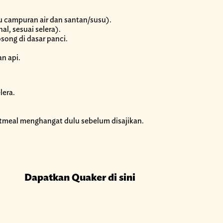
u campuran air dan santan/susu).
l, sesuai selera).
song di dasar panci.
n api.
lera.
atmeal menghangat dulu sebelum disajikan.
Dapatkan Quaker di sini