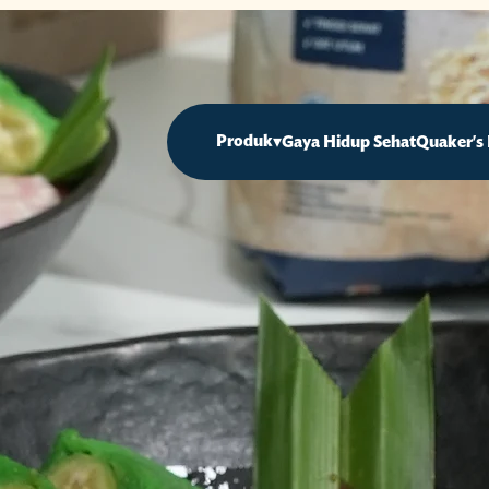
Produk
▾
Gaya Hidup Sehat
Quaker's 