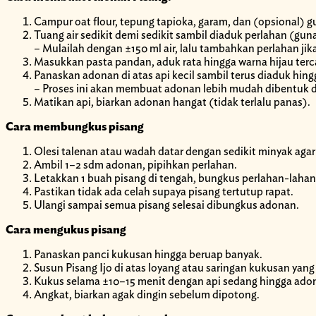
Campur oat flour, tepung tapioka, garam, dan (opsional) g
Tuang air sedikit demi sedikit sambil diaduk perlahan (gun
– Mulailah dengan ±150 ml air, lalu tambahkan perlahan jika
Masukkan pasta pandan, aduk rata hingga warna hijau te
Panaskan adonan di atas api kecil sambil terus diaduk hin
– Proses ini akan membuat adonan lebih mudah dibentuk da
Matikan api, biarkan adonan hangat (tidak terlalu panas).
Cara membungkus pisang
Olesi talenan atau wadah datar dengan sedikit minyak aga
Ambil 1–2 sdm adonan, pipihkan perlahan.
Letakkan 1 buah pisang di tengah, bungkus perlahan-lahan
Pastikan tidak ada celah supaya pisang tertutup rapat.
Ulangi sampai semua pisang selesai dibungkus adonan.
Cara mengukus pisang
Panaskan panci kukusan hingga beruap banyak.
Susun Pisang Ijo di atas loyang atau saringan kukusan yang 
Kukus selama ±10–15 menit dengan api sedang hingga ado
Angkat, biarkan agak dingin sebelum dipotong.